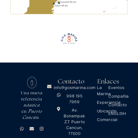
Contacto
Enlaces
info@gosmarina.com
La
Eventos
Una nueva
Marina
998 195
Compañía
referencia
7969
Experiencia
Contacto
náutica
Av.
Ubicación
Puerto
en
ENGLISH
Bonampak
Cancún.
Comercial
Z.T Puerto
Cancun,
77500