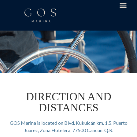
DIRECTION AND
DISTANCES
GOS Marina is located on Blvd. Kukulcán km. 1.5, Puerto
Juarez, Zona Hotelera, 77500 Cancún, Q.R.